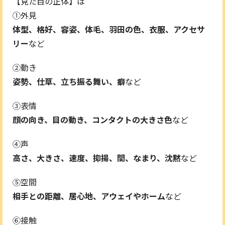
【見た目の正体】は
①外見
体型、格好、容姿、体毛、羽田の色、衣服、アクセサ
リー
など
②動き
姿勢、仕草、立ち振る舞い、癖
など
③表情
顔の向き、目の動き、コンタクトの大きさ色
など
④声
高さ、大きさ、速度、抑揚、間、なまり、沈黙
など
⑤空間
相手との距離、居心地、アウェイやホーム
など
⑥接触